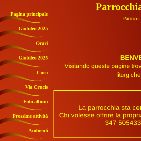
Parrocchia
Pagina principale
Parroc
Giubileo 2025
Orari
BENVE
Giubileo 2025
Visitando queste pagine trover
Coro
liturgich
Via Crucis
Foto album
La parrocchia sta cer
Chi volesse offrire la propr
Prossime attività
347 5054338
Ambienti