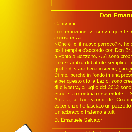
Don Emanue
Carissimi,
con emozione vi scrivo queste ri
conoscenza.
‹‹Che è lei il nuovo parroco?››, ho 
po' i tempi e d'accordo con Don Bru
a Ponte a Bozzone. ‹‹Sì sono propri
Uno scambio di battute semplice, m
quello di stare bene insieme, gareg
Di me, perché in fondo in una pres
e per questo tifo la Lazio, sono cr
di olivastra, a luglio del 2012 sono
Sono stato ordinato sacerdote il 
Amiata, al Ricreatorio del Costo
esperienze ho lasciato un pezzetto 
Un abbraccio fraterno a tutti
D. Emanuele Salvatori