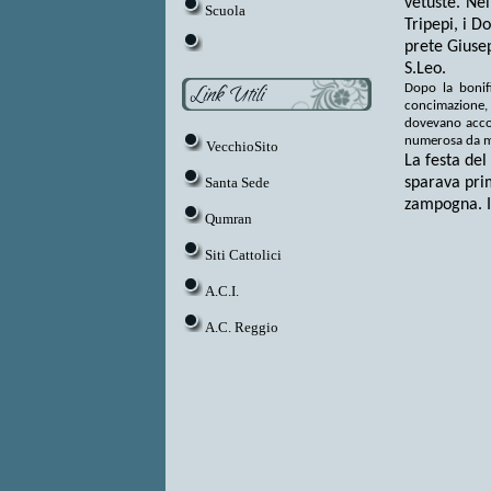
vetuste. Nel
Scuola
Tripepi, i D
prete Giusep
S.Leo.
Dopo la bonifi
concimazione, a
dovevano accon
numerosa da ma
VecchioSito
La festa del
Santa Sede
sparava prim
zampogna. I 
Qumran
Siti Cattolici
A.C.I.
A.C. Reggio