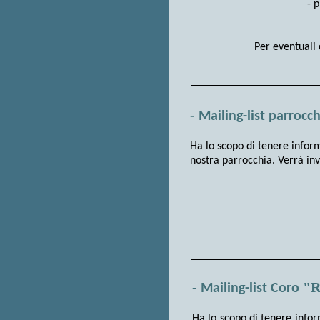
- 
Per eventuali 
-
Mailing-list
parrocch
H
a lo scopo di tenere inform
nostra parrocchia. Verrà inv
-
"R
Mailing-list Coro
H
a lo scopo di tenere infor