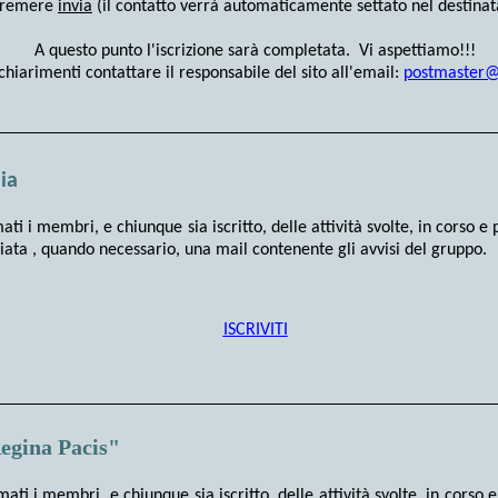
premere
invia
(il contatto verrà automaticamente settato nel destinat
A questo punto l'iscrizione sarà completata. Vi aspettiamo!!!
chiarimenti contattare il responsabile del sito all'email:
postmaster@r
ia
ati i membri, e chiunque sia iscritto, delle attività svolte, in corso 
iata , quando necessario, una mail contenente gli avvisi del gruppo.
ISCRIVITI
egina Pacis"
mati i membri, e chiunque sia iscritto, delle attività svolte, in corso