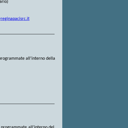
ario)
eginapacisrc.it
e programmate all'interno della
 e programmate all'interno del