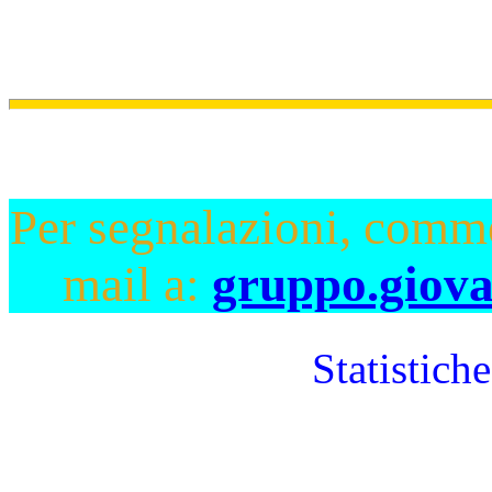
Per segnalazioni, commen
mail a:
gruppo.giov
Statistich