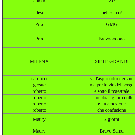
admin
va?
desi
bellissimo!
Prio
GMG
Prio
Bravooooooo
MILENA
SIETE GRANDI
carducci
va l'aspro odor dei vini
giosue
ma per le vie del borgo
roberto
e sotto il maestrale
roberto
la nebbia agli irti colli
roberto
e un emozione
roberto
che confusione
Maury
2 giorni
Maury
Bravo Samu