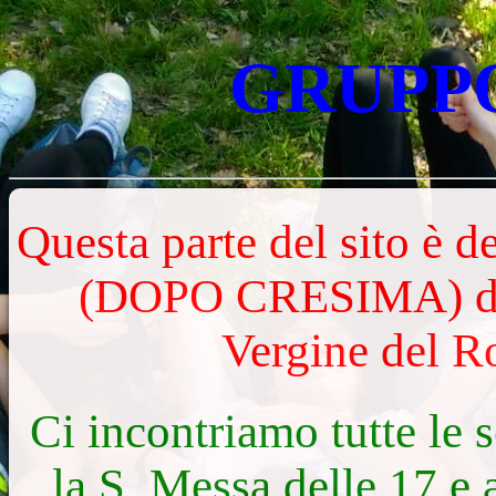
GRUPP
Questa parte del sito 
(DOPO CRESIMA) dell
Vergine del Ro
Ci incontriamo tutte le 
la S. Messa delle 17 e 