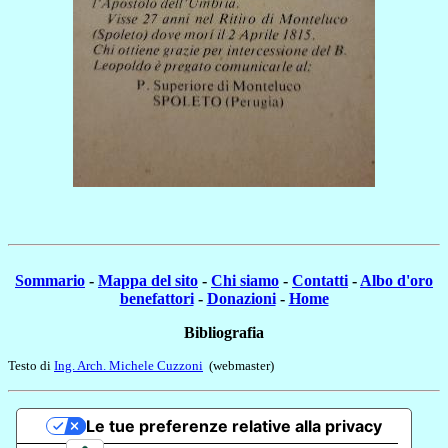
Sommario
-
Mappa del sito
-
Chi siamo
-
Contatti
-
Albo d'oro
benefattori
-
Donazioni
-
Home
Bibliografia
Testo di
Ing. Arch. Michele Cuzzoni
(webmaster)
Le tue preferenze relative alla privacy