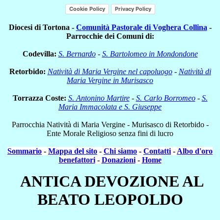
Cookie Policy
Privacy Policy
Diocesi di Tortona -
Comunità Pastorale di Voghera Collina
-
Parrocchie dei Comuni di:
Codevilla:
S. Bernardo
-
S. Bartolomeo in Mondondone
Retorbido:
Natività di Maria Vergine nel capoluogo
-
Natività di
Maria Vergine in Murisasco
Torrazza Coste:
S. Antonino Martire
-
S. Carlo Borromeo
-
S.
Maria Immacolata e S. Giuseppe
Parrocchia Natività di Maria Vergine - Murisasco di Retorbido -
Ente Morale Religioso senza fini di lucro
Sommario
-
Mappa del sito
-
Chi siamo
-
Contatti
-
Albo d'oro
benefattori
-
Donazioni
-
Home
ANTICA DEVOZIONE AL
BEATO LEOPOLDO