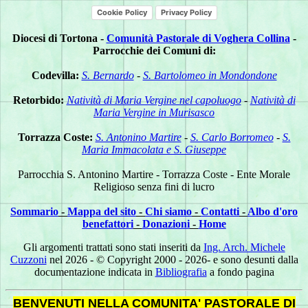
Cookie Policy
Privacy Policy
Diocesi di Tortona -
Comunità Pastorale di Voghera Collina
-
Parrocchie dei Comuni di:
Codevilla:
S. Bernardo
-
S. Bartolomeo in Mondondone
Retorbido:
Natività di Maria Vergine nel capoluogo
-
Natività di
Maria Vergine in Murisasco
Torrazza Coste:
S. Antonino Martire
-
S. Carlo Borromeo
-
S.
Maria Immacolata e S. Giuseppe
Parrocchia S. Antonino Martire - Torrazza Coste - Ente Morale
Religioso senza fini di lucro
Sommario
-
Mappa del sito
-
Chi siamo
-
Contatti
-
Albo d'oro
benefattori
-
Donazioni
-
Home
Gli argomenti trattati sono stati inseriti da
Ing. Arch. Michele
Cuzzoni
nel 2026 - © Copyright 2000 - 2026- e sono desunti dalla
documentazione indicata in
Bibliografia
a fondo pagina
BENVENUTI NELLA COMUNITA' PASTORALE DI