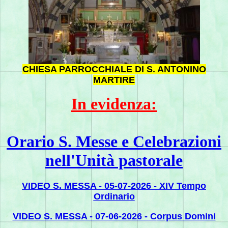
CHIESA PARROCCHIALE DI S. ANTONINO
MARTIRE
In evidenza:
Orario S. Messe e Celebrazioni
nell'Unità pastorale
VIDEO S. MESSA - 05-07-2026 - XIV Tempo
Ordinario
VIDEO S. MESSA - 07-06-2026 - C
orpus Domini