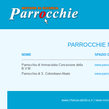
PARROCCHIE N
NOME
SPAZIO 
Parrocchia di Immacolata Concezione della
www.parro
B.V.M.
Parrocchia di S. Colombano Abate
www.parro
www.chiesacattolica.it | www.mon