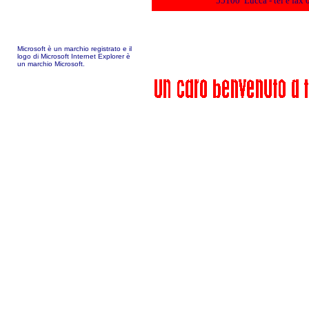
55100 Lucca - tel e fax
Microsoft è un marchio registrato e il
logo di Microsoft Internet Explorer è
un marchio Microsoft.