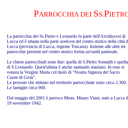
P
S
P
ARROCCHIA DEI
S.
IETR
La parrocchia dei Ss.Pietro e Leonardo fa parte dell'Arcidiocesi di
Lucca ed è situata nella parte nord-est del centro storico della città d
Lucca (provincia di Lucca, regione Toscana). Insieme alle altre tre
parrocchie presenti nel centro storico forma un'unità pastorale.
Le chiese parrocchiali sono due: quella di S.Pietro Somaldi e quella
di S.Leonardo. Quest'ultima è anche santuario mariano. In esso si
venera la Vergine Maria col titolo di "Nostra Signora del Sacro
Cuore di Gesù".
Le persone che abitano nel territorio parrocchiale sono circa 2.300.
Le famiglie circa 900.
Dal
maggio
del
2001
è parroco
Mons.
Mauro
Viani
, nato a Lucca i
19
novembre
19
42
.