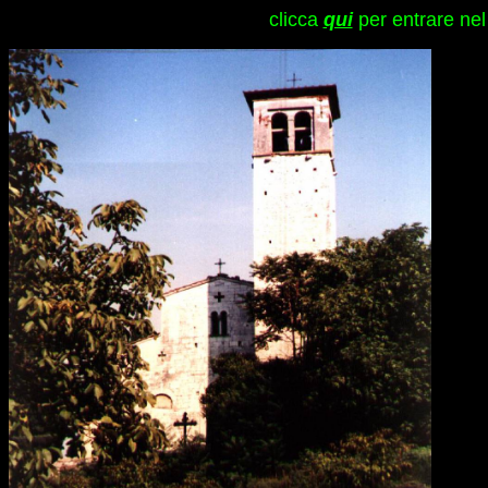
clicca
qui
per entrare nel