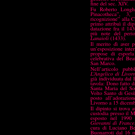
fine del sec. XIV.
Fu Roberto Longh
Pinacotheca”, 3,
ricognizione” alla C
primo attribuì il d
datazione fra il 14
più note del perio
Lanaioli
(1433).
Il merito dì aver p
un’esposizione inte
propose di esporl
celebrativa del Be
San Marco.
Nell’articolo pub
L’Angelico di Livo
già individuata dal P
tavola: Dono fatto da
Santa Maria del So
Volto Santo di Gesù 
posto all’adorazio
Livorno a 15 dicem
Il dipinto si trova
custodia presso il 
esposto nel 1990
Giovanni di Frances
cura di Luciano Bel
Buonarroti dal 16 