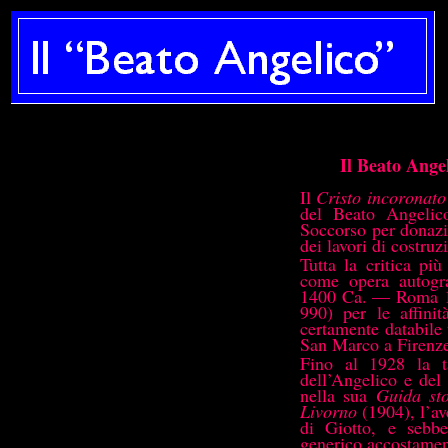
Il Beato Ange
Il
Cristo incoronato
del Beato Angelic
Soccorso per donazio
dei lavori di costruz
Tutta la critica pi
come opera autogr
1400 Ca. — Roma 14
990) per le affinit
certamente databile 
San Marco a Firenz
Fino al 1928 la ta
dell’Angelico e del
nella sua
Guida sto
Livorno
(1904), l’a
di Giotto, e seb
generico accostamen