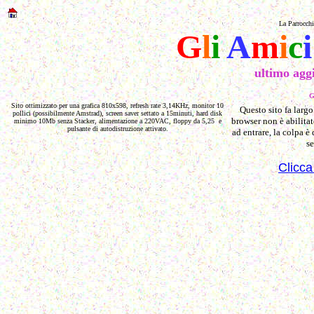
La Parrocchi
G
l
i
A
m
i
c
i
ultimo agg
G
Sito ottimizzato per una grafica 810x598, refresh rate 3,14KHz, monitor 10
Questo sito fa largo
pollici (possibilmente Amstrad), screen saver settato a 15minuti, hard disk
browser non è abilitat
minimo 10Mb senza Stacker, alimentazione a 220VAC, floppy da 5,25 e
pulsante di autodistruzione attivato.
ad entrare, la colpa è 
se
Clicca