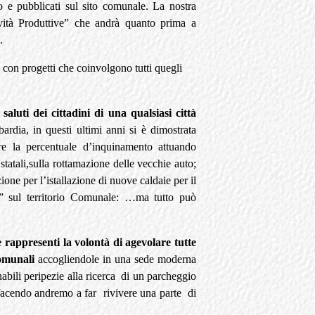
dino e pubblicati sul sito comunale. La nostra
tività Produttive” che andrà quanto prima a
.
con progetti che coinvolgono tutti quegli
aluti dei cittadini di una qualsiasi città
rdia, in questi ultimi anni si è dimostrata
ire la percentuale d’inquinamento attuando
 statali,sulla rottamazione delle vecchie auto;
zione per l’istallazione di nuove caldaie per il
a” sul territorio Comunale: …ma tutto può
 rappresenti la volontà di agevolare
tutte
Comunali
accogliendole in una sede moderna
nabili peripezie alla ricerca di un parcheggio
ì facendo andremo a far rivivere una parte di