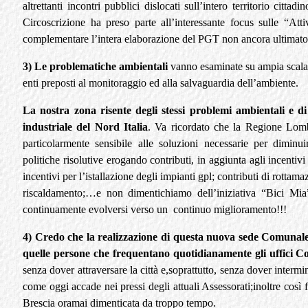
altrettanti incontri pubblici dislocati sull’intero territorio citta
Circoscrizione ha preso parte all’interessante focus sulle “At
complementare l’intera elaborazione del PGT non ancora ultimato
3) Le problematiche ambientali
vanno esaminate su ampia scala 
enti preposti al monitoraggio ed alla salvaguardia dell’ambiente.
La nostra zona risente degli stessi problemi ambientali e di s
industriale del Nord Italia
. Va ricordato che la Regione Lomba
particolarmente sensibile alle soluzioni necessarie per diminu
politiche risolutive erogando contributi, in aggiunta agli incentivi
incentivi per l’istallazione degli impianti gpl; contributi di rottama
riscaldamento;…e non dimentichiamo dell’iniziativa “Bici Mi
continuamente evolversi verso un continuo miglioramento!!!
4) Credo che la realizzazione di questa nuova sede Comunale
quelle persone che frequentano quotidianamente gli uffici 
senza dover attraversare la città e,soprattutto, senza dover intermi
come oggi accade nei pressi degli attuali Assessorati;inoltre cos
Brescia oramai dimenticata da troppo tempo.