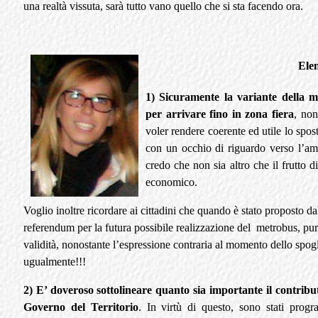
una realtà vissuta, sarà tutto vano quello che si sta facendo ora.
Ele
1) Sicuramente la variante della 
per arrivare fino in zona fiera
, non
voler rendere coerente ed utile lo spost
con un occhio di riguardo verso l’amb
credo che non sia altro che il frutto d
economico.
Voglio inoltre ricordare ai cittadini che quando è stato proposto d
referendum per la futura possibile realizzazione del metrobus, pu
validità, nonostante l’espressione contraria al momento dello spogl
ugualmente!!!
2) E’ doveroso sottolineare quanto sia importante il contribut
Governo del Territorio
. In virtù di questo, sono stati progr