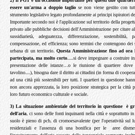
2) Il PGT è un'occasione importante per questi due quartieri
essere un'arma a doppio taglio
se non viene gestito con tutt
strumento legislativo legato profondamente ai principi ispiratori 
Importante secondo noi è l'applicazione sul territorio della progett
privato alle pubbliche decisioni dell'Amministrazione per citare alc
sussidiarietà, adeguatezza, differenziazione, sostenibilità, pa
compensazione, ed efficienza; sono termini che contengono dei s
urbana di un territorio.
Questa Amministrazione fino ad ora h
partecipata, ma molto corto
.....si deve impegnare a costruire in
presentazione delle istanze…o le riunione di quartiere dove
tavolino....), bisogna dare il diritto ai cittadini (in forma di coop
ad una città più sostenibili per tutti. I quartieri in questione han
non ancora apprezzata, la loro posizione strategica per la città 
loro futuro economico culturale e sociale.
3) La situazione ambientale del territorio in questione è g
dell'aria
, ci sono delle fonti inquinanti nella città e soprattutto i
suolo è pieno di pcb, di cromoesavalente (per l'operatività sul l
residenziali e l'assenza di una bonifica per le aree dismess