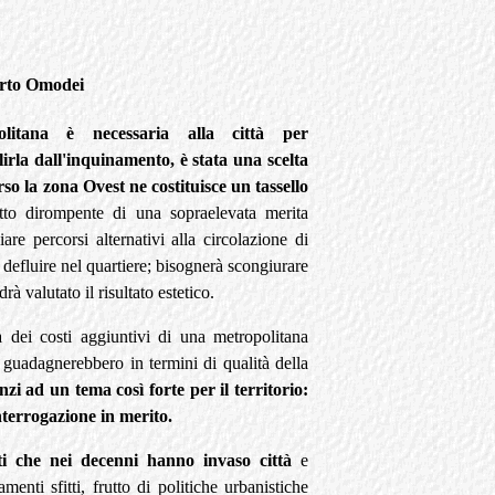
rto Omodei
itana è necessaria alla città per
lirla dall'inquinamento, è stata una scelta
o la zona Ovest ne costituisce un tassello
tto dirompente di una sopraelevata merita
are percorsi alternativi alla circolazione di
defluire nel quartiere; bisognerà scongiurare
rà valutato il risultato estetico.
 dei costi aggiuntivi di una metropolitana
 ne guadagnerebbero in termini di qualità della
zi ad un tema così forte per il territorio:
nterrogazione in merito.
ati che nei decenni hanno invaso città
e
enti sfitti, frutto di politiche urbanistiche