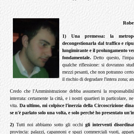
Robe
1) Una premessa: la metropol
decongestionarla dal traffico e ripu
lungimirante e il prolungamento vers
fondamentale.
Detto questo, l'impa
qualche riflessione: si dovranno studi
mezzi pesanti, che non potranno certo 
il rischio di degradare l'intera zona; and
Credo che l'Amministrazione debba assumersi la responsabilità
interrata: certamente la città, e i nostri quartieri in particolare,
vita.
Da ultimo, mi colpisce l'inerzia della Circoscrizione dinan
se n'è parlato solo una volta, e solo perché ho presentato un'i
2)
Tutti noi abbiamo sotto gli occhi
gli interventi disordin
provincia: palazzi, capannoni e spazi commerciali vuoti, appartam