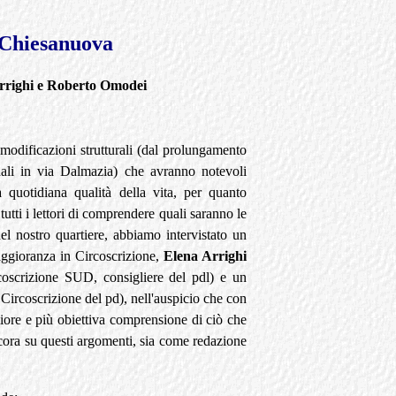
a Chiesanuova
 Arrighi e Roberto Omodei
 modificazioni strutturali (dal prolungamento
nali in via Dalmazia) che avranno notevoli
 quotidiana qualità della vita, per quanto
utti i lettori di comprendere quali saranno le
l nostro quartiere, abbiamo intervistato un
aggioranza in Circoscrizione,
Elena Arrighi
coscrizione SUD, consigliere del pdl) e un
 Circoscrizione del pd), nell'auspicio che con
gliore e più obiettiva comprensione di ciò che
cora su questi argomenti, sia come redazione