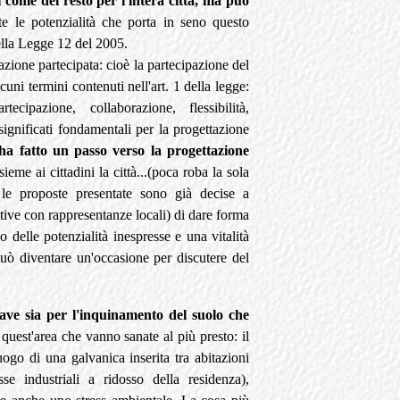
 come del resto per l'intera città, ma può
e le potenzialità che porta in seno questo
della Legge 12 del 2005.
azione partecipata: cioè la partecipazione del
uni termini contenuti nell'art. 1 della legge:
rtecipazione, collaborazione, flessibilità,
ignificati fondamentali per la progettazione
a fatto un passo verso la progettazione
sieme ai cittadini la città...(poca roba la sola
 le proposte presentate sono già decise a
erative con rappresentanze locali) di dare forma
no delle potenzialità inespresse e una vitalità
può diventare un'occasione per discutere del
rave sia per l'inquinamento del suolo che
n quest'area che vanno sanate al più presto: il
uogo di una galvanica inserita tra abitazioni
e industriali a ridosso della residenza),