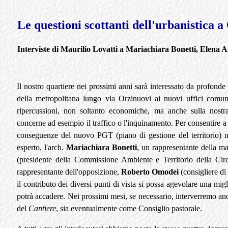
Le questioni scottanti dell'urbanistica 
Interviste di Maurilio Lovatti a Mariachiara Bonetti, Elena
Il nostro quartiere nei prossimi anni sarà interessato da profonde
della metropolitana lungo via Orzinuovi ai nuovi uffici comu
ripercussioni, non soltanto economiche, ma anche sulla nostra
concerne ad esempio il traffico o l'inquinamento. Per consentire a t
conseguenze del nuovo PGT (piano di gestione del territorio) ne
esperto, l'arch.
Mariachiara Bonetti
, un rappresentante della m
(presidente della Commissione Ambiente e Territorio della Cir
rappresentante dell'opposizione,
Roberto Omodei
(consigliere di
il contributo dei diversi punti di vista si possa agevolare una mi
potrà accadere. Nei prossimi mesi, se necessario, interverremo an
del
Cantiere
, sia eventualmente come Consiglio pastorale.