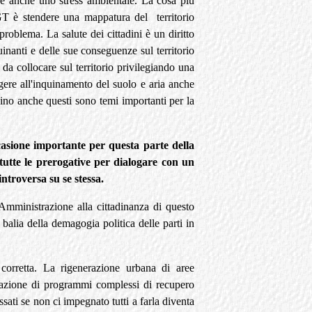
tre anche uno stress ambientale. La cosa più
GT è stendere una mappatura del territorio
problema. La salute dei cittadini è un diritto
inanti e delle sue conseguenze sul territorio
da collocare sul territorio privilegiando una
gere all'inquinamento del suolo e aria anche
dino anche questi sono temi importanti per la
casione importante per questa parte della
 tutte le prerogative per dialogare con un
ntroversa su se stessa.
Amministrazione alla cittadinanza di questo
balia della demagogia politica delle parti in
orretta. La rigenerazione urbana di aree
azione di programmi complessi di recupero
sati se non ci impegnato tutti a farla diventa