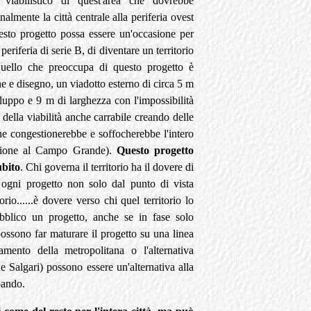
 viabilistico di quest'area che dovrebbe
almente la città centrale alla periferia ovest
esto progetto possa essere un'occasione per
eriferia di serie B, di diventare un territorio
quello che preoccupa di questo progetto è
 e disegno, un viadotto esterno di circa 5 m
viluppo e 9 m di larghezza con l'impossibilità
ella viabilità anche carrabile creando delle
che congestionerebbe e soffocherebbe l'intero
essione al Campo Grande).
Questo progetto
ubito
. Chi governa il territorio ha il dovere di
e ogni progetto non solo dal punto di vista
io......è dovere verso chi quel territorio lo
pubblico un progetto, anche se in fase solo
possono far maturare il progetto su una linea
rramento della metropolitana o l'alternativa
ne Salgari) possono essere un'alternativa alla
pando.