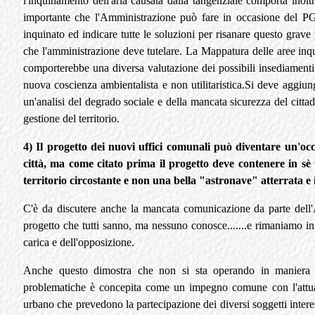
l'inquinamento dell'aria causata dalla tangenziale comporta inol
importante che l'Amministrazione può fare in occasione del P
inquinato ed indicare tutte le soluzioni per risanare questo grave 
che l'amministrazione deve tutelare. La Mappatura delle aree inqu
comporterebbe una diversa valutazione dei possibili insediamenti 
nuova coscienza ambientalista e non utilitaristica.Si deve aggiun
un'analisi del degrado sociale e della mancata sicurezza del citta
gestione del territorio.
4) Il progetto dei nuovi uffici comunali può diventare un'oc
città, ma come citato prima il progetto deve contenere in sè
territorio circostante e non una bella "astronave" atterrata e i
C'è da discutere anche la mancata comunicazione da parte dell'
progetto che tutti sanno, ma nessuno conosce.......e rimaniamo in 
carica e dell'opposizione.
Anche questo dimostra che non si sta operando in maniera c
problematiche è concepita come un impegno comune con l'attu
urbano che prevedono la partecipazione dei diversi soggetti interes