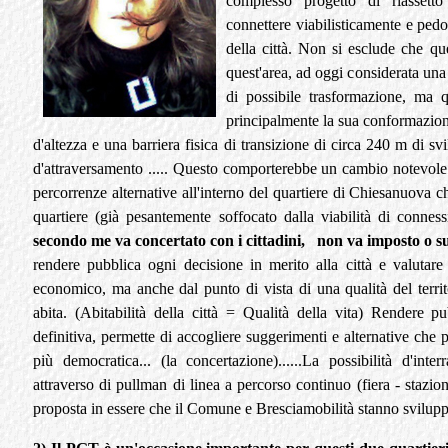
complesso progetto di riassetto
connettere viabilisticamente e pedon
della città. Non si esclude che qu
quest'area, ad oggi considerata una p
di possibile trasformazione, ma 
principalmente la sua conformazione
d'altezza e una barriera fisica di transizione di circa 240 m di s
d'attraversamento ..... Questo comporterebbe un cambio notevole d
percorrenze alternative all'interno del quartiere di Chiesanuova 
quartiere (già pesantemente soffocato dalla viabilità di conn
secondo me va concertato con i cittadini, non va imposto o s
rendere pubblica ogni decisione in merito alla città e valutar
economico, ma anche dal punto di vista di una qualità del territor
abita. (Abitabilità della città = Qualità della vita) Rendere 
definitiva, permette di accogliere suggerimenti e alternative che 
più democratica... (la concertazione)......La possibilità d'inte
attraverso di pullman di linea a percorso continuo (fiera - stazio
proposta in essere che il Comune e Bresciamobilità stanno svilup